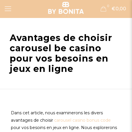
0
€0,00
Avantages de choisir
carousel be casino
pour vos besoins en
jeux en ligne
Dans cet article, nous examinerons les divers
avantages de choisir
carousel casino bonus code
pour vos besoins en jeux en ligne. Nous explorerons