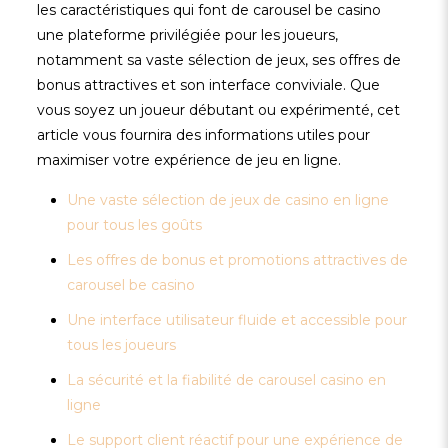
les caractéristiques qui font de carousel be casino
une plateforme privilégiée pour les joueurs,
notamment sa vaste sélection de jeux, ses offres de
bonus attractives et son interface conviviale. Que
vous soyez un joueur débutant ou expérimenté, cet
article vous fournira des informations utiles pour
maximiser votre expérience de jeu en ligne.
Une vaste sélection de jeux de casino en ligne
pour tous les goûts
Les offres de bonus et promotions attractives de
carousel be casino
Une interface utilisateur fluide et accessible pour
tous les joueurs
La sécurité et la fiabilité de carousel casino en
ligne
Le support client réactif pour une expérience de