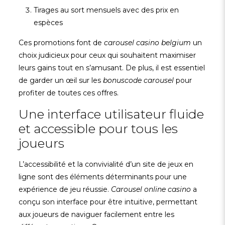
Tirages au sort mensuels avec des prix en
espèces
Ces promotions font de
carousel casino belgium
un
choix judicieux pour ceux qui souhaitent maximiser
leurs gains tout en s’amusant. De plus, il est essentiel
de garder un œil sur les
bonuscode carousel
pour
profiter de toutes ces offres.
Une interface utilisateur fluide
et accessible pour tous les
joueurs
L’accessibilité et la convivialité d’un site de jeux en
ligne sont des éléments déterminants pour une
expérience de jeu réussie.
Carousel online casino
a
conçu son interface pour être intuitive, permettant
aux joueurs de naviguer facilement entre les