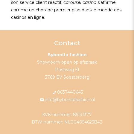
son service client réactif,
carousel casino
s’affirme
comme un choix de premier plan dans le monde des
casinos en ligne.
Contact
Bybonita fashion
Showroom open op afspraak
Postweg 51
3769 BV Soesterberg
0637440645
info@bybonitafashion.nl
KVK-nummer: 85131377
BTW-nummer: NL004054625B42