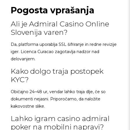
Pogosta vprašanja
Ali je Admiral Casino Online
Slovenija varen?
Da, platforma uporablja SSL šifriranje in redne revizije
iger. Licenca Curacao zagotavlja nadzor nad
delovanjem.
Kako dolgo traja postopek
KYC?
Običajno 24–48 ur, vendar lahko traja dlje, če so
dokumenti nejasni. Priporočamo, da naložite
kakovostne slike.
Lahko igram casino admiral
poker na mobilni napravi?