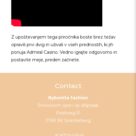
Z upoštevanjem tega priročnika boste brez težav
opravili prvi dvig in uživali v vseh prednostih, ki jih
ponuja Admiral Casino. Vedno igrajte odgovorno in
postavite meje, preden začnete.
Contact
Bybonita fashion
Showroom open op afspraak
Postweg 51
3769 BV Soesterberg
0637440645