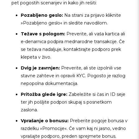
pet pogostih scenarijev in kako jih rešiti:
Pozabljeno geslo:
Na strani za prijavo kliknite
»Pozabljeno geslo« in sledite navodilom.
Težave s pologom:
Preverite, ali vaša kartica ali
e-denarnica podpira mednarodne transakcije. Če
se težava nadaljuje, kontaktirajte podporo prek
klepeta v živo.
Dvig je zavrnjen:
Preverite, ali ste izpolnili vse
stavne zahteve in opravili KYC. Pogosto je razlog
nepopolna dokumentacija.
Pritožba glede igre:
Zabeležite si čas in ID seje
ter jih pošljite podpori skupaj s posnetkom
zaslona.
Vprašanje o bonusu:
Preberite pogoje bonusa v
razdelku »Promocije«. Če vam kaj ni jasno, vedno
vprašajte podporo, preden sprejmete bonus.