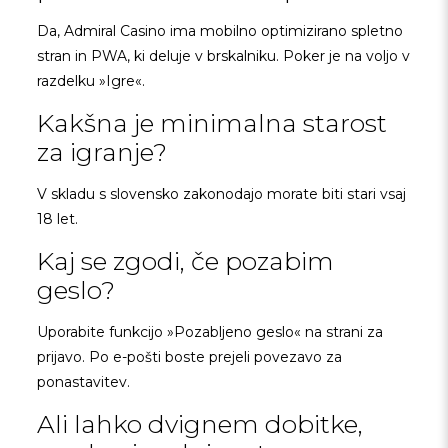
Da, Admiral Casino ima mobilno optimizirano spletno
stran in PWA, ki deluje v brskalniku. Poker je na voljo v
razdelku »Igre«.
Kakšna je minimalna starost
za igranje?
V skladu s slovensko zakonodajo morate biti stari vsaj
18 let.
Kaj se zgodi, če pozabim
geslo?
Uporabite funkcijo »Pozabljeno geslo« na strani za
prijavo. Po e-pošti boste prejeli povezavo za
ponastavitev.
Ali lahko dvignem dobitke,