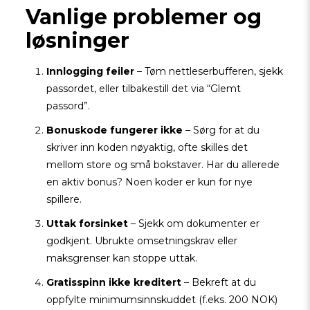
Vanlige problemer og
løsninger
Innlogging feiler
– Tøm nettleserbufferen, sjekk
passordet, eller tilbakestill det via “Glemt
passord”.
Bonuskode fungerer ikke
– Sørg for at du
skriver inn koden nøyaktig, ofte skilles det
mellom store og små bokstaver. Har du allerede
en aktiv bonus? Noen koder er kun for nye
spillere.
Uttak forsinket
– Sjekk om dokumenter er
godkjent. Ubrukte omsetningskrav eller
maksgrenser kan stoppe uttak.
Gratisspinn ikke kreditert
– Bekreft at du
oppfylte minimumsinnskuddet (f.eks. 200 NOK)