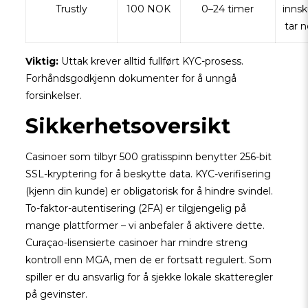
Trustly
100 NOK
0–24 timer
innsk
tar 
Viktig:
Uttak krever alltid fullført KYC-prosess.
Forhåndsgodkjenn dokumenter for å unngå
forsinkelser.
Sikkerhetsoversikt
Casinoer som tilbyr 500 gratisspinn benytter 256-bit
SSL-kryptering for å beskytte data. KYC-verifisering
(kjenn din kunde) er obligatorisk for å hindre svindel.
To-faktor-autentisering (2FA) er tilgjengelig på
mange plattformer – vi anbefaler å aktivere dette.
Curaçao-lisensierte casinoer har mindre streng
kontroll enn MGA, men de er fortsatt regulert. Som
spiller er du ansvarlig for å sjekke lokale skatteregler
på gevinster.