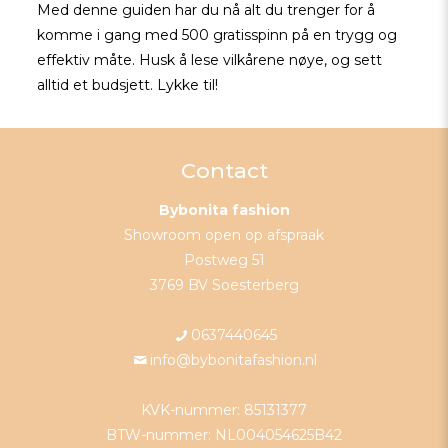
Med denne guiden har du nå alt du trenger for å
komme i gang med 500 gratisspinn på en trygg og
effektiv måte. Husk å lese vilkårene nøye, og sett
alltid et budsjett. Lykke til!
Contact
Bybonita fashion
Showroom open op afspraak
Postweg 51
3769 BV Soesterberg
0637440645
info@bybonitafashion.nl
KVK-nummer: 85131377
BTW-nummer: NL004054625B42