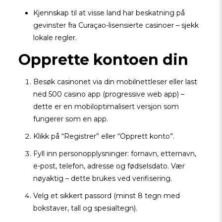
Kjennskap til at visse land har beskatning på
gevinster fra Curaçao-lisensierte casinoer – sjekk
lokale regler.
Opprette kontoen din
Besøk casinonet via din mobilnettleser eller last
ned 500 casino app (progressive web app) –
dette er en mobiloptimalisert versjon som
fungerer som en app.
Klikk på “Registrer” eller “Opprett konto”.
Fyll inn personopplysninger: fornavn, etternavn,
e-post, telefon, adresse og fødselsdato. Vær
nøyaktig – dette brukes ved verifisering.
Velg et sikkert passord (minst 8 tegn med
bokstaver, tall og spesialtegn).