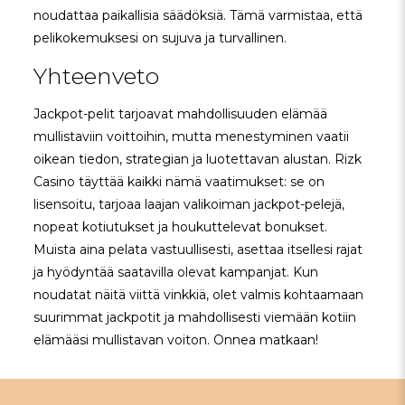
noudattaa paikallisia säädöksiä. Tämä varmistaa, että
pelikokemuksesi on sujuva ja turvallinen.
Yhteenveto
Jackpot-pelit tarjoavat mahdollisuuden elämää
mullistaviin voittoihin, mutta menestyminen vaatii
oikean tiedon, strategian ja luotettavan alustan. Rizk
Casino täyttää kaikki nämä vaatimukset: se on
lisensoitu, tarjoaa laajan valikoiman jackpot-pelejä,
nopeat kotiutukset ja houkuttelevat bonukset.
Muista aina pelata vastuullisesti, asettaa itsellesi rajat
ja hyödyntää saatavilla olevat kampanjat. Kun
noudatat näitä viittä vinkkiä, olet valmis kohtaamaan
suurimmat jackpotit ja mahdollisesti viemään kotiin
elämääsi mullistavan voiton. Onnea matkaan!