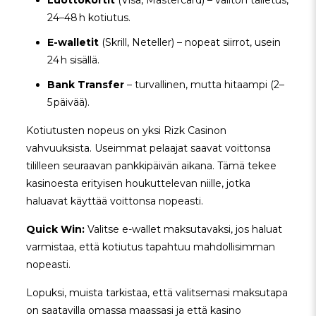
Luottokortit
(Visa, Mastercard) – välitön talletus,
24–48 h kotiutus.
E-walletit
(Skrill, Neteller) – nopeat siirrot, usein
24 h sisällä.
Bank Transfer
– turvallinen, mutta hitaampi (2–
5 päivää).
Kotiutusten nopeus on yksi Rizk Casinon
vahvuuksista. Useimmat pelaajat saavat voittonsa
tililleen seuraavan pankkipäivän aikana. Tämä tekee
kasinoesta erityisen houkuttelevan niille, jotka
haluavat käyttää voittonsa nopeasti.
Quick Win:
Valitse e-wallet maksutavaksi, jos haluat
varmistaa, että kotiutus tapahtuu mahdollisimman
nopeasti.
Lopuksi, muista tarkistaa, että valitsemasi maksutapa
on saatavilla omassa maassasi ja että kasino