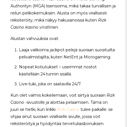
Authorityn (MGA) lisensoima, mikä takaa turvallisen ja
reilun pelikokemuksen. Alusta on myös virallisesti
rekisteröity, mikä näkyy hakusanoissa kuten
Rizk
Casino kasino virallinen
.
Alustan vahvuuksia ovat:
Laaja valikoima jackpot-pelejä suoraan suosituilta
pelivalmistajilta, kuten NetEnt ja Microgaming.
Nopeat kotiutukset – useimmat nostot
käsitellään 24 tunnin sisällä.
Live‑tuki, joka on saatavilla 24/7.
Kun olet valmis kokeilemaan, voit siirtyä suoraan
Rizk
Casino
-sivustolle ja aloittaa pelaamisen. Tämä on
juuri se hetki, kun linkki
Rizk Casino
tulee paikalle: se
ohjaa sinut suoraan viralliselle sivulle, jossa voit
rekisteröityä ja hyödyntää tervetuliaisbonuksen.