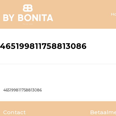
H
465199811758813086
465199811758813086
Contact
Betaalm