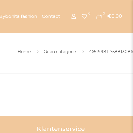
0
0
Bybonita fashion
Contact
€0,00
Home
Geen categorie
465199811758813086
Klantenservice