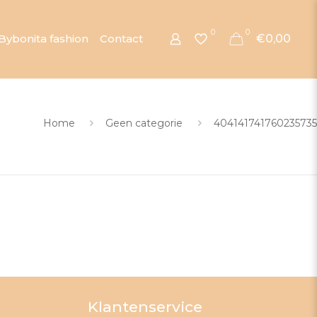
0
0
Bybonita fashion
Contact
€0,00
Home
Geen categorie
404141741760235735
Klantenservice