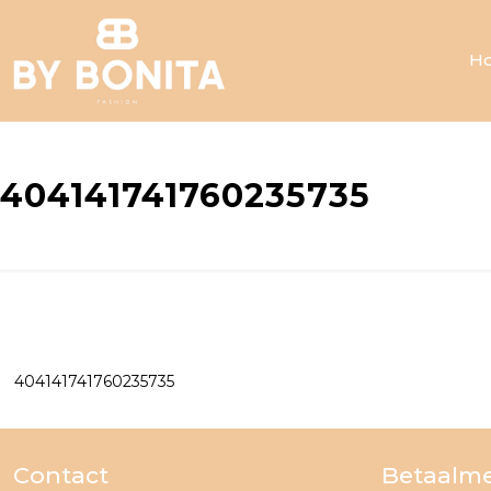
H
404141741760235735
404141741760235735
Contact
Betaalm