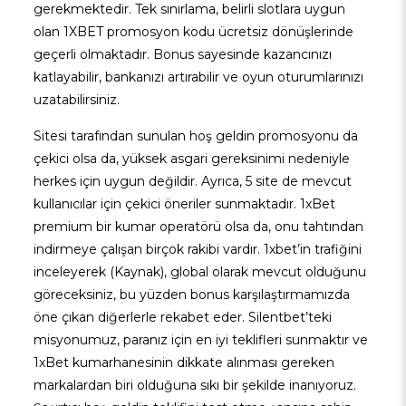
gerekmektedir. Tek sınırlama, belirli slotlara uygun
olan 1XBET promosyon kodu ücretsiz dönüşlerinde
geçerli olmaktadır. Bonus sayesinde kazancınızı
katlayabilir, bankanızı artırabilir ve oyun oturumlarınızı
uzatabilirsiniz.
Sitesi tarafından sunulan hoş geldin promosyonu da
çekici olsa da, yüksek asgari gereksinimi nedeniyle
herkes için uygun değildir. Ayrıca, 5 site de mevcut
kullanıcılar için çekici öneriler sunmaktadır. 1xBet
premium bir kumar operatörü olsa da, onu tahtından
indirmeye çalışan birçok rakibi vardır. 1xbet’in trafiğini
inceleyerek (Kaynak), global olarak mevcut olduğunu
göreceksiniz, bu yüzden bonus karşılaştırmamızda
öne çıkan diğerlerle rekabet eder. Silentbet’teki
misyonumuz, paranız için en iyi teklifleri sunmaktır ve
1xBet kumarhanesinin dikkate alınması gereken
markalardan biri olduğuna sıkı bir şekilde inanıyoruz.