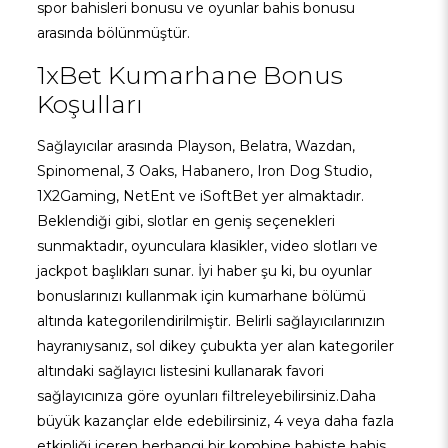
spor bahisleri bonusu ve oyunlar bahis bonusu
arasında bölünmüştür.
1xBet Kumarhane Bonus
Koşulları
​​Sağlayıcılar arasında Playson, Belatra, Wazdan,
Spinomenal, 3 Oaks, Habanero, Iron Dog Studio,
1X2Gaming, NetEnt ve iSoftBet yer almaktadır.
Beklendiği gibi, slotlar en geniş seçenekleri
sunmaktadır, oyunculara klasikler, video slotları ve
jackpot başlıkları sunar. İyi haber şu ki, bu oyunlar
bonuslarınızı kullanmak için kumarhane bölümü
altında kategorilendirilmiştir. Belirli sağlayıcılarınızın
hayranıysanız, sol dikey çubukta yer alan kategoriler
altındaki sağlayıcı listesini kullanarak favori
sağlayıcınıza göre oyunları filtreleyebilirsiniz.​​Daha
büyük kazançlar elde edebilirsiniz, 4 veya daha fazla
etkinliği içeren herhangi bir kombine bahiste bahis