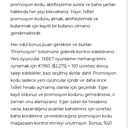
promosyon kodu, aktifleştirme süresi ve bahis şartları
hakkında her şeyi bileceksiniz. Hayır, 1xBet
promosyon kodunu almak, aktifleştirmek ve
kullanmak için kayıtlı bir kullanıcı olmanız
gerekmektedir.
Her ödül bonus puan gerektirir ve bunları
“Promosyon” bölümüne giderek kontrol edebilirsiniz.
Yeni oyuncular, 1XBET oyunlarının herhangi birini
oynamak için €1950 ($2,275) + 150 ücretsiz dönüş
talep edebilirler, bazı seçilmiş slotlar dahil. Promosyon
kodu sadece yeni oyuncular içindir ve daha önce
1xBet hesabı açmamış olanlar için geçerlidir. Eğer
kayıt oldunuz ve promosyon kodunu girmedinizse, o
zaman onu alamazsınız. Eğer zaten bir hesabınız
varsa, kazandığınız puanları bahisleriniz için ücretsiz
bahis kredilerine çevirebileceğiniz promosyon kodu
mağazasını kontrol etmeyi unutmayın. Bonus, %50