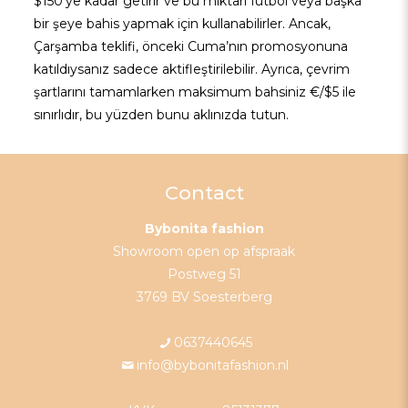
$150’ye kadar getirir ve bu miktarı futbol veya başka
bir şeye bahis yapmak için kullanabilirler. Ancak,
Çarşamba teklifi, önceki Cuma’nın promosyonuna
katıldıysanız sadece aktifleştirilebilir. Ayrıca, çevrim
şartlarını tamamlarken maksimum bahsiniz €/$5 ile
sınırlıdır, bu yüzden bunu aklınızda tutun.
Contact
Bybonita fashion
Showroom open op afspraak
Postweg 51
3769 BV Soesterberg
0637440645
info@bybonitafashion.nl