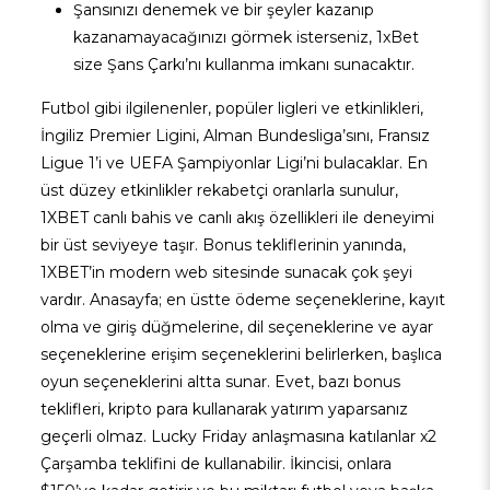
Şansınızı denemek ve bir şeyler kazanıp
kazanamayacağınızı görmek isterseniz, 1xBet
size Şans Çarkı’nı kullanma imkanı sunacaktır.
Futbol gibi ilgilenenler, popüler ligleri ve etkinlikleri,
İngiliz Premier Ligini, Alman Bundesliga’sını, Fransız
Ligue 1’i ve UEFA Şampiyonlar Ligi’ni bulacaklar. En
üst düzey etkinlikler rekabetçi oranlarla sunulur,
1XBET canlı bahis ve canlı akış özellikleri ile deneyimi
bir üst seviyeye taşır. Bonus tekliflerinin yanında,
1XBET’in modern web sitesinde sunacak çok şeyi
vardır. Anasayfa; en üstte ödeme seçeneklerine, kayıt
olma ve giriş düğmelerine, dil seçeneklerine ve ayar
seçeneklerine erişim seçeneklerini belirlerken, başlıca
oyun seçeneklerini altta sunar. Evet, bazı bonus
teklifleri, kripto para kullanarak yatırım yaparsanız
geçerli olmaz. Lucky Friday anlaşmasına katılanlar x2
Çarşamba teklifini de kullanabilir. İkincisi, onlara