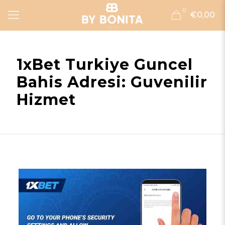
0
€0,00
1xBet Turkiye Guncel
Bahis Adresi: Guvenilir
Hizmet