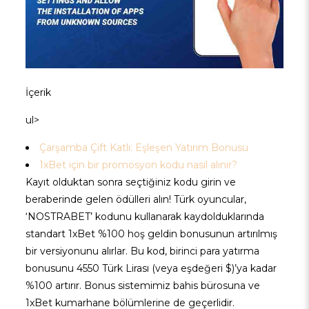
İçerik
ul>
Çarşamba Çift Katlı: Eşleşen Yatırım Bonusu
1xBet için bir promosyon kodu nasıl alınır?
Kayıt olduktan sonra seçtiğiniz kodu girin ve
beraberinde gelen ödülleri alın! Türk oyuncular,
‘NOSTRABET’ kodunu kullanarak kaydolduklarında
standart 1xBet %100 hoş geldin bonusunun artırılmış
bir versiyonunu alırlar. Bu kod, birinci para yatırma
bonusunu 4550 Türk Lirası (veya eşdeğeri $)’ya kadar
%100 artırır. Bonus sistemimiz bahis bürosuna ve
1xBet kumarhane bölümlerine de geçerlidir.